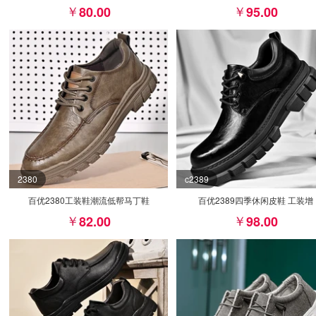
80.00
95.00
2380
c2389
百优2380工装鞋潮流低帮马丁鞋
百优2389四季休闲皮鞋 工装增
82.00
98.00