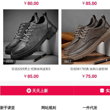
80.00
85.00
2225
5817
百优2225男士 经典休闲皮鞋3
百优5817经典 休闲小皮鞋38
85.00
75.00
天天上新
实
新手课堂
网站规则
一件代发