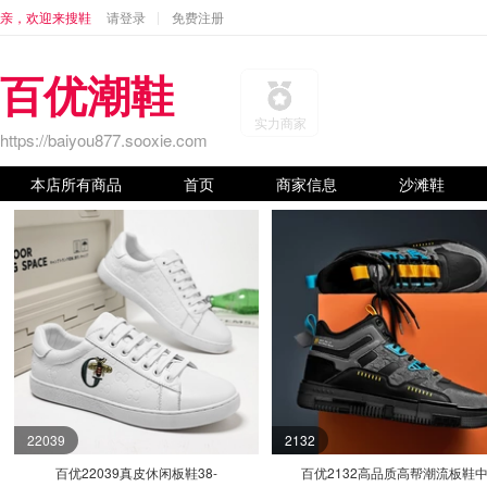
亲，欢迎来搜鞋
请登录
免费注册
百优潮鞋
实力商家
https://baiyou877.sooxie.com
本店所有商品
首页
商家信息
沙滩鞋
22039
2132
百优22039真皮休闲板鞋38-
百优2132高品质高帮潮流板鞋