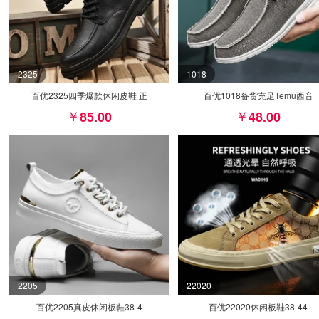
2325
1018
百优2325四季爆款休闲皮鞋 正
百优1018备货充足Temu西音
85.00
48.00
2205
22020
百优2205真皮休闲板鞋38-4
百优22020休闲板鞋38-44