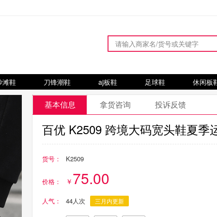
沙滩鞋
刀锋潮鞋
aj板鞋
足球鞋
休闲板
基本信息
拿货咨询
投诉反馈
百优 K2509 跨境大码宽头鞋夏
货号：
K2509
75.00
价格：
人气：
44人次
三月内更新