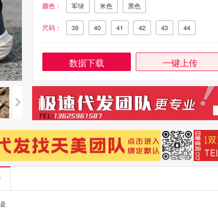
颜色：
军绿
米色
黑色
尺码：
39
40
41
42
43
44
数据下载
一键上传
情
:是