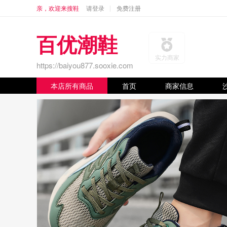
亲，欢迎来搜鞋
请登录
免费注册
百优潮鞋
实力商家
https://baiyou877.sooxie.com
本店所有商品
首页
商家信息