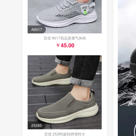
A9017
百优 9017高品质透气休闲
45.00
25285
百优 25285超轻跨境特大