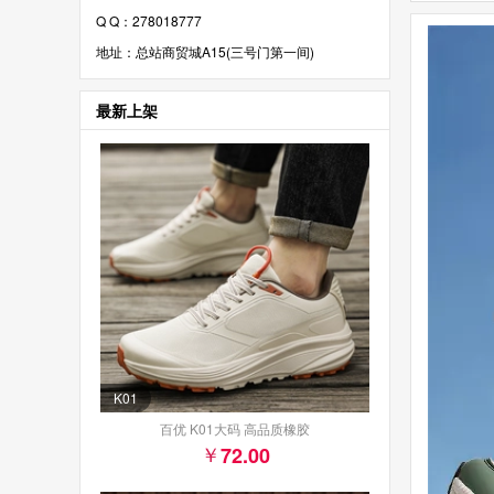
Q Q：278018777
地址：总站商贸城A15(三号门第一间)
最新上架
K01
百优 K01大码 高品质橡胶
72.00