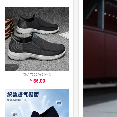
T500
百优 T500 秋冬跨境
65.00